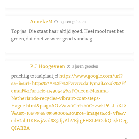
AnnekeM
3 jaren geleden
Top jas! Die staat haar altijd goed. Heel mooi met het
groen, dat doet ze weer geod vandaag.
P J Hoogeveen
3 jaren geleden
prachtig totaalplaatje!
https://www.google.com/url?
sa=i&url=https%3A%2F%2Fwww.dailymail.co.uk%2Ff
email%2Farticle-11490545%2FQueen-Maxima-
Netherlands-recycles-vibrant-coat-steps-
Hague.html&psig=AOvVaw0Cb2zb0CzvwkP6_J_iXJ2
V&ust=1669996835965000&source=images&cd=vfe&v
ed=2ahUKEwjAvd6S5dj7AhVEjtgFHSLMCvkQr4kDeg
QIARBA