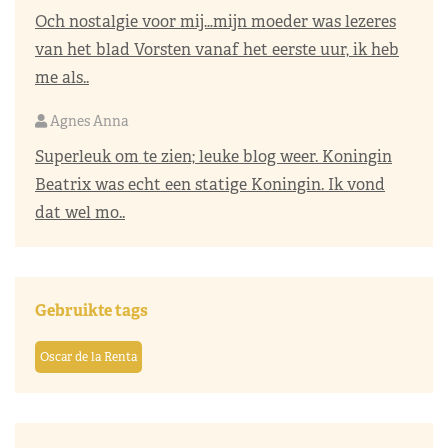
Och nostalgie voor mij…mijn moeder was lezeres
van het blad Vorsten vanaf het eerste uur, ik heb
me als..
Agnes Anna
Superleuk om te zien; leuke blog weer. Koningin
Beatrix was echt een statige Koningin. Ik vond
dat wel mo..
Gebruikte tags
Oscar de la Renta