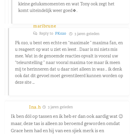
kleine geluksmomenten en wat Tony ook zegt het
komt uiteindelijk weer goed🍀.
maribrune
Reply to
PK020
3 jaren geleden
Pk 020, u bent een echte en “maximale ” maxima fan, en
u reageert op wat u ziet en leest . Daar is mi niets mis
mee. Wat in de genoemde reacties opvalt is vooral uw
“teleurstelling ” naar vooral maxima toe maar ik meen
mij te herinneren dat u daar niet alleen in was .. ik denk
ook dat dit gevoel moet geventileerd kunnen worden op
deze site …
Ina.h
3 jaren geleden
Ik ben dól op tassen en ik heb er dan ook aardig wat 😉
maar, deze tas is alleen zo beroemd geworden omdat
Grace hem had en hij van een sjiek merk is en