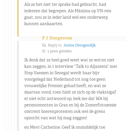
Als ze het niet ter sprake had gebracht, had
iedereen dat begrepen. Als Máxima op VN-reis
gaat, zou ze in ieder land wel een onderwerp
kunnen aankaarten.
P J Hoogeveen
Reply to
Josine Droogendijk
3 jaren geleden
Ik denk dat ze heel goed weet wat ze wel en niet
kan zeggen, in t interview “Talk to Aljazeera” met
Step Vaessen in Senegal werdt haar bijv
voorgelegd dat Nederland tot nog toe geen
vrouwelijke Premier gehad heeft, en wat ze
daarvan vond, toen hielt ze zich op de vlakte/gaf
er niet echt antwoord op; leek me dat WA bij
persmomenten in Graz en bij de Zomerfotosessie
omtrent boerenprotesten ook wel de grens
opzocht van wat hij mag zeggen!
en Mevr Catherine: Geef ik onmiddelijk toe