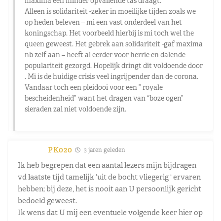
maxima een minder opvallende tas draagt.
Alleen is solidariteit -zeker in moeilijke tijden zoals we
op heden beleven – mi een vast onderdeel van het
koningschap. Het voorbeeld hierbij is mi toch wel the
queen geweest. Het gebrek aan solidariteit -gaf maxima
nb zelf aan – heeft al eerder voor herrie en dalende
populariteit gezorgd. Hopelijk dringt dit voldoende door
. Mi is de huidige crisis veel ingrijpender dan de corona.
Vandaar toch een pleidooi voor een ” royale
bescheidenheid” want het dragen van “boze ogen”
sieraden zal niet voldoende zijn.
PK020
3 jaren geleden
Ik heb begrepen dat een aantal lezers mijn bijdragen
vd laatste tijd tamelijk ‘uit de bocht vliegerig ‘ ervaren
hebben; bij deze, het is nooit aan U persoonlijk gericht
bedoeld geweest.
Ik wens dat U mij een eventuele volgende keer hier op