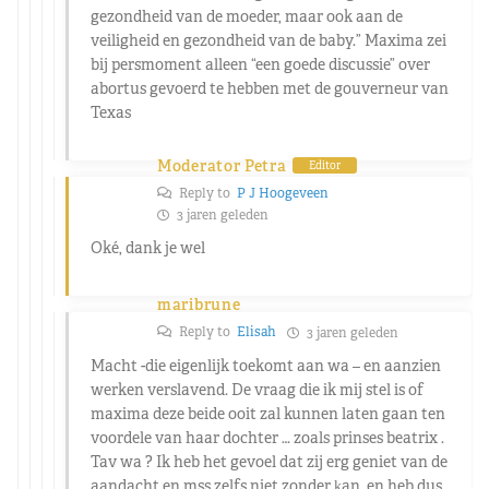
gezondheid van de moeder, maar ook aan de
veiligheid en gezondheid van de baby.” Maxima zei
bij persmoment alleen “een goede discussie” over
abortus gevoerd te hebben met de gouverneur van
Texas
Moderator Petra
Editor
Reply to
P J Hoogeveen
3 jaren geleden
Oké, dank je wel
maribrune
Reply to
Elisah
3 jaren geleden
Macht -die eigenlijk toekomt aan wa – en aanzien
werken verslavend. De vraag die ik mij stel is of
maxima deze beide ooit zal kunnen laten gaan ten
voordele van haar dochter … zoals prinses beatrix .
Tav wa ? Ik heb het gevoel dat zij erg geniet van de
aandacht en mss zelfs niet zonder ķan. en heb dus