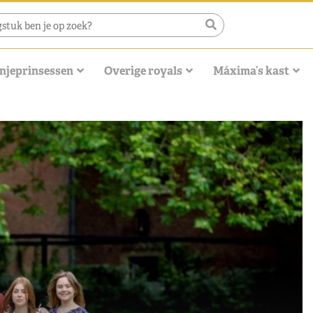
njeprinsessen
Overige royals
Máxima’s kast