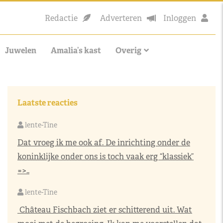
Redactie
Adverteren
Inloggen
Juwelen
Amalia’s kast
Overig
Laatste reacties
lente-Tine
Dat vroeg ik me ook af. De inrichting onder de
koninklijke onder ons is toch vaak erg “klassiek”
=>..
lente-Tine
Château Fischbach ziet er schitterend uit. Wat