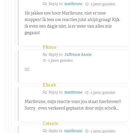
Reply to
maribrune
2 jaren geleden
He jakkes nee hoor Maribrune, niet er mee
stoppen! Ik lees uw reacties juist altijd graag! Kijk
ik even een dagje niet, is er weer van alles mis
gegaan!
PK020
Reply to
Juffrouw Annie
2 jaren geleden
👍🏼
Elisah
Reply to
maribrune
2 jaren geleden
Maribrune, mijn reactie voor jou staat hierboven!!
Sorry , even verkeerd geplaatst door mijn schrik…
Celeste
Reply to
maribrune
2 jaren geleden