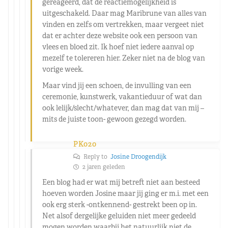
gereageerd, dat de reactiemogelijkheid is
uitgeschakeld. Daar mag Maribrune van alles van
vinden en zelfs om vertrekken, maar vergeet niet
dat er achter deze website ook een persoon van
vlees en bloed zit. Ik hoef niet iedere aanval op
mezelf te tolereren hier. Zeker niet na de blog van
vorige week.
Maar vind jij een schoen, de invulling van een
ceremonie, kunstwerk, vakantieduur of wat dan
ook lelijk/slecht/whatever, dan mag dat van mij –
mits de juiste toon- gewoon gezegd worden.
PK020
Reply to
Josine Droogendijk
2 jaren geleden
Een blog had er wat mij betreft niet aan besteed
hoeven worden Josine maar jij ging er m.i. met een
ook erg sterk -ontkennend- gestrekt been op in.
Net alsof dergelijke geluiden niet meer gedeeld
mogen worden waarbij het natuurlijk niet de