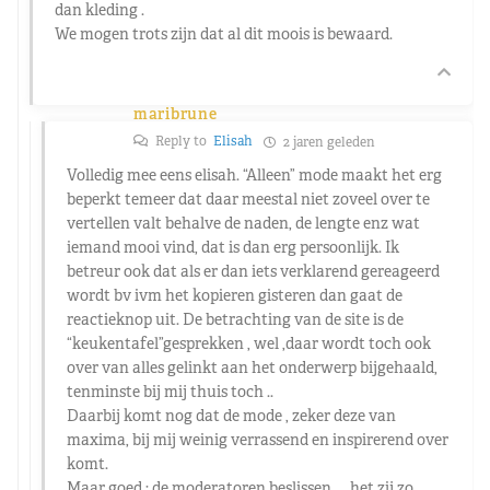
dan kleding .
We mogen trots zijn dat al dit moois is bewaard.
maribrune
Reply to
Elisah
2 jaren geleden
Volledig mee eens elisah. “Alleen” mode maakt het erg
beperkt temeer dat daar meestal niet zoveel over te
vertellen valt behalve de naden, de lengte enz wat
iemand mooi vind, dat is dan erg persoonlijk. Ik
betreur ook dat als er dan iets verklarend gereageerd
wordt bv ivm het kopieren gisteren dan gaat de
reactieknop uit. De betrachting van de site is de
“keukentafel”gesprekken , wel ,daar wordt toch ook
over van alles gelinkt aan het onderwerp bijgehaald,
tenminste bij mij thuis toch ..
Daarbij komt nog dat de mode , zeker deze van
maxima, bij mij weinig verrassend en inspirerend over
komt.
Maar goed : de moderatoren beslissen …. het zij zo …