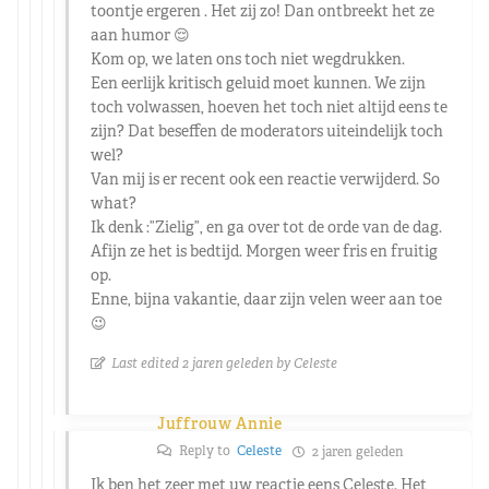
toontje ergeren . Het zij zo! Dan ontbreekt het ze
aan humor 😌
Kom op, we laten ons toch niet wegdrukken.
Een eerlijk kritisch geluid moet kunnen. We zijn
toch volwassen, hoeven het toch niet altijd eens te
zijn? Dat beseffen de moderators uiteindelijk toch
wel?
Van mij is er recent ook een reactie verwijderd. So
what?
Ik denk :”Zielig”, en ga over tot de orde van de dag.
Afijn ze het is bedtijd. Morgen weer fris en fruitig
op.
Enne, bijna vakantie, daar zijn velen weer aan toe
😉
Last edited 2 jaren geleden by Celeste
Juffrouw Annie
Reply to
Celeste
2 jaren geleden
Ik ben het zeer met uw reactie eens Celeste. Het