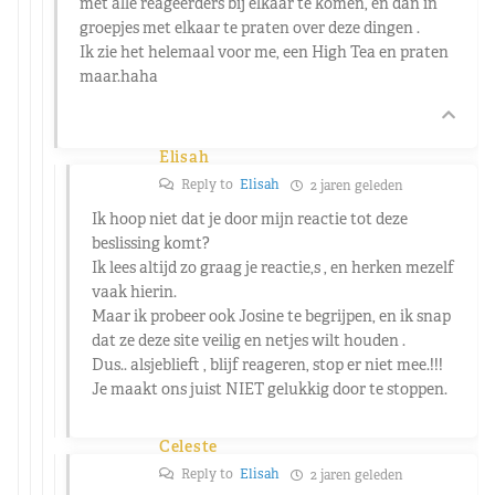
met alle reageerders bij elkaar te komen, en dan in
groepjes met elkaar te praten over deze dingen .
Ik zie het helemaal voor me, een High Tea en praten
maar.haha
Elisah
Reply to
Elisah
2 jaren geleden
Ik hoop niet dat je door mijn reactie tot deze
beslissing komt?
Ik lees altijd zo graag je reactie,s , en herken mezelf
vaak hierin.
Maar ik probeer ook Josine te begrijpen, en ik snap
dat ze deze site veilig en netjes wilt houden .
Dus.. alsjeblieft , blijf reageren, stop er niet mee.!!!
Je maakt ons juist NIET gelukkig door te stoppen.
Celeste
Reply to
Elisah
2 jaren geleden