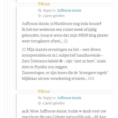
PK020
Reply to
Juffrouw Annie
2 jaren geleden
Juffrouw Annie, is Maribrune nog inda house❓
Ik heb me wederom een ruime week afzijdig
gehouden, hoop & wens dat mijn MKM blog plezier
weer terugkeert ofwel…. 🙄
👉🏼 Mijn laatste ervaringen na het – zeer divers
interpretabele en m.i. subjectief handhavende –
Zero Tolerance beleid 🚫 – zijn “niet zo best”, zoals
men in Fryslân zou zeggen.
Daarentegen, er zijn lezers die de “strengere regels”
blijkbaar als een verademing ervaren… 🤷🏼‍♂️
PK020
Reply to
Juffrouw Annie
2 jaren geleden
🙏🏼 Wow Juffrouw Annie, hulde ➕ dank voor uw
reactie en die van Celeste natuurlijk ook – dit kan