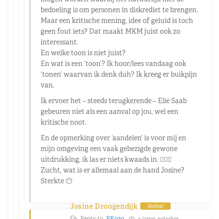
bedoeling is om personen in diskrediet te brengen.
Maar een kritische mening, idee of geluid is toch
geen fout iets? Dat maakt MKM juist ook zo
interessant.
En welke toon is niet juist?
En wat is een ‘toon’? Ik hoor/lees vandaag ook
‘tonen’ waarvan ik denk duh? Ik kreeg er buikpijn
van.
Ik ervoer het – steeds terugkerende – Elie Saab
gebeuren niet als een aanval op jou, wel een
kritische noot.
En de opmerking over ‘aandelen’ is voor mij en
mijn omgeving een vaak gebezigde gewone
uitdrukking, ik las er niets kwaads in. 🤷🏼‍♂️
Zucht, wat is er allemaal aan de hand Josine?
Sterkte 😶
Josine Droogendijk
Auteur
Reply to
PK020
2 jaren geleden