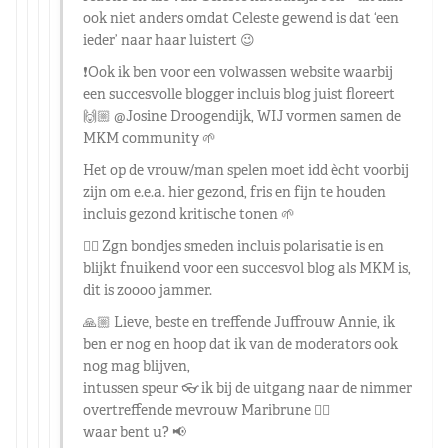
ook niet anders omdat Celeste gewend is dat ‘een
ieder’ naar haar luistert 😉
❗️Ook ik ben voor een volwassen website waarbij
een succesvolle blogger incluis blog juist floreert
🙌🏼
@Josine Droogendijk
, WIJ vormen samen de
MKM community 🌱
Het op de vrouw/man spelen moet idd ècht voorbij
zijn om e.e.a. hier gezond, fris en fijn te houden
incluis gezond kritische tonen 🌱
👉🏼 Zgn bondjes smeden incluis polarisatie is en
blijkt fnuikend voor een succesvol blog als MKM is,
dit is zoooo jammer.
🙏🏼 Lieve, beste en treffende Juffrouw Annie, ik
ben er nog en hoop dat ik van de moderators ook
nog mag blijven,
intussen speur 👓 ik bij de uitgang naar de nimmer
overtreffende mevrouw Maribrune 👌🏼
waar bent u? 📢