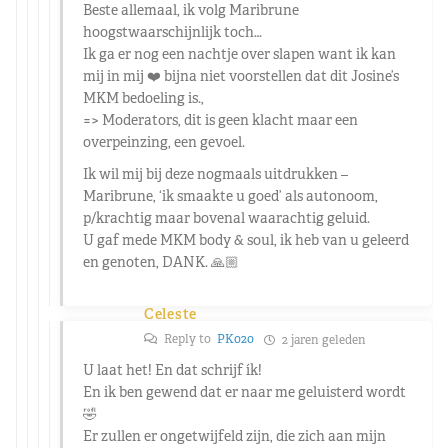
Beste allemaal, ik volg Maribrune
hoogstwaarschijnlijk toch…
Ik ga er nog een nachtje over slapen want ik kan
mij in mij ❤️ bijna niet voorstellen dat dit Josine’s
MKM bedoeling is.,
=> Moderators, dit is geen klacht maar een
overpeinzing, een gevoel.
Ik wil mij bij deze nogmaals uitdrukken –
Maribrune, ‘ik smaakte u goed’ als autonoom,
p/krachtig maar bovenal waarachtig geluid.
U gaf mede MKM body & soul, ik heb van u geleerd
en genoten, DANK. 🙏🏼
Celeste
Reply to
PK020
2 jaren geleden
U laat het! En dat schrijf ík!
En ik ben gewend dat er naar me geluisterd wordt
🤣
Er zullen er ongetwijfeld zijn, die zich aan mijn