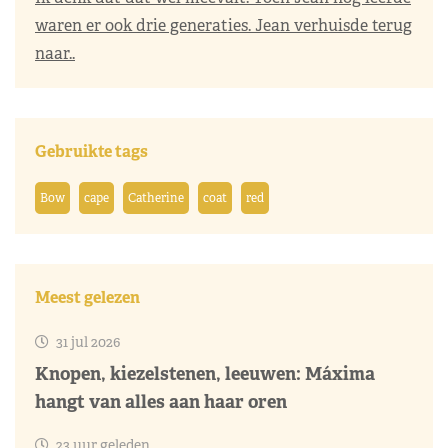
waren er ook drie generaties. Jean verhuisde terug
naar..
Gebruikte tags
Bow
cape
Catherine
coat
red
Meest gelezen
31 jul 2026
Knopen, kiezelstenen, leeuwen: Máxima
hangt van alles aan haar oren
23 uur geleden