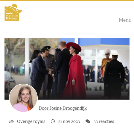
Menu
Door Josine Droogendijk
Overige royals
21 nov 2023
33 reacties