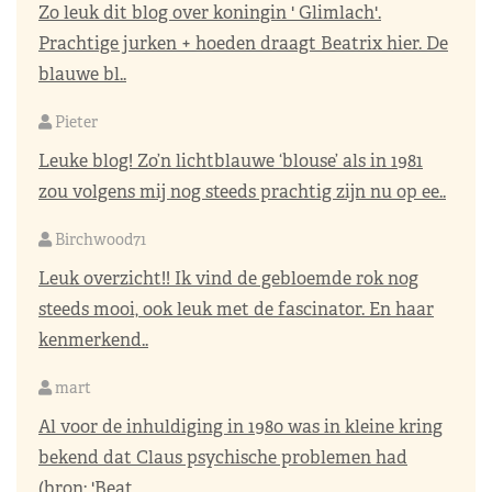
Zo leuk dit blog over koningin ' Glimlach'.
Prachtige jurken + hoeden draagt Beatrix hier. De
blauwe bl..
Pieter
Leuke blog! Zo’n lichtblauwe ‘blouse’ als in 1981
zou volgens mij nog steeds prachtig zijn nu op ee..
Birchwood71
Leuk overzicht!! Ik vind de gebloemde rok nog
steeds mooi, ook leuk met de fascinator. En haar
kenmerkend..
mart
Al voor de inhuldiging in 1980 was in kleine kring
bekend dat Claus psychische problemen had
(bron: 'Beat..