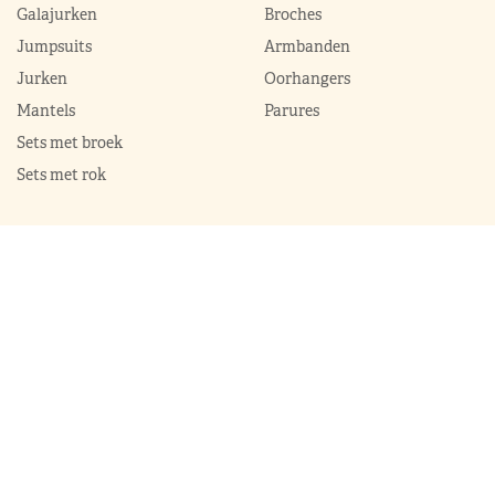
Galajurken
Broches
Jumpsuits
Armbanden
Jurken
Oorhangers
Mantels
Parures
Sets met broek
Sets met rok
ModekoninginMaxima.nl
|
Boeken
|
Over ons
|
Contact
© 2026 ModekoninginMaxima.nl | Alle rechten voorbehouden |
Sitemap
|
Privacy & cookie policy