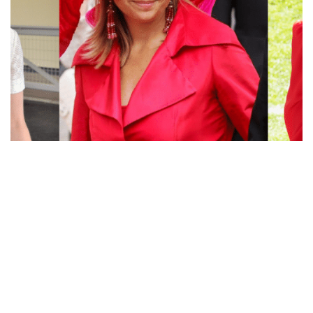
Accessoires
België
Máxima
Overige royals
30 jul 2026
26 reacties
Koninklijke hoeden: the bigger, the better?
Dat royals hoeden dragen weten we allemaal. Maar wat
zijn nu eigenlijk de allergrootste hoeden die er
gedragen zijn? Moderator Petra zette de grootste
koninklijke…