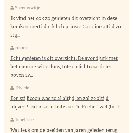
Sneeuwwitje
Ik vind het ook zo genieten dit overzicht in deze
komkommertijd:) Ik heb prinses Caroline altijd zo
stijl..
colora
Echt genieten is dit overzicht. De avondjurk met
het enorme witte dons, tule en lichtroze linten
boven zw..
Trixedo
Een stijlicoon was ze al altijd, en zal ze altijd
blijven ! Dat is ze in feite aan 'le Rocher' wel (tot h..
Juliette07
Wat leuk om de beelden van jaren geleden terug