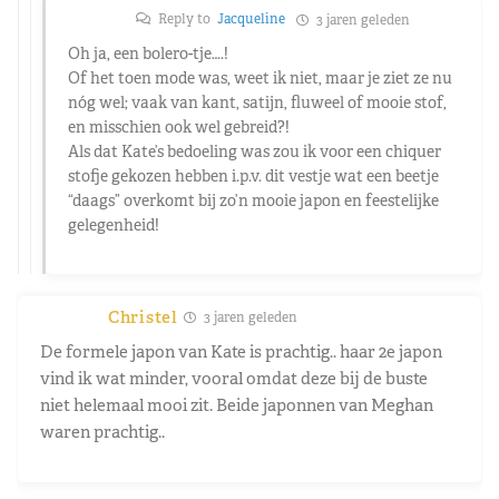
Reply to
Jacqueline
3 jaren geleden
Oh ja, een bolero-tje….!
Of het toen mode was, weet ik niet, maar je ziet ze nu
nóg wel; vaak van kant, satijn, fluweel of mooie stof,
en misschien ook wel gebreid?!
Als dat Kate’s bedoeling was zou ik voor een chiquer
stofje gekozen hebben i.p.v. dit vestje wat een beetje
“daags” overkomt bij zo’n mooie japon en feestelijke
gelegenheid!
Christel
3 jaren geleden
De formele japon van Kate is prachtig.. haar 2e japon
vind ik wat minder, vooral omdat deze bij de buste
niet helemaal mooi zit. Beide japonnen van Meghan
waren prachtig..