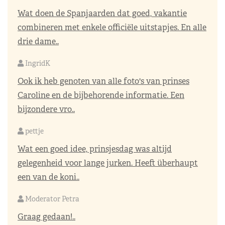
Wat doen de Spanjaarden dat goed, vakantie
combineren met enkele officiële uitstapjes. En alle
drie dame..
IngridK
Ook ik heb genoten van alle foto's van prinses
Caroline en de bijbehorende informatie. Een
bijzondere vro..
pettje
Wat een goed idee, prinsjesdag was altijd
gelegenheid voor lange jurken. Heeft überhaupt
een van de koni..
Moderator Petra
Graag gedaan!..