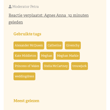
Moderator Petra
Reactie verplaatst:
Agnes Anna
32 minuten
geleden
Gebruikte tags
Alexander McQueen
Catherine
Givenchy
Kate Middleton
Meghan
Meghan Markle
Princess of Wales
Stella McCartney
trouwjurk
weddingdress
Meest gelezen