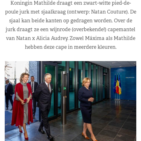
Koningin Mathilde draagt een zwart-witte pied-de-
poule jurk met sjaalkraag (ontwerp: Natan Couture). De
sjaal kan beide kanten op gedragen worden. Over de
jurk draagt ze een wijnrode (overbekende!) capemantel
van Natan x Alicia Audrey. Zowel Máxima als Mathilde
hebben deze cape in meerdere kleuren.