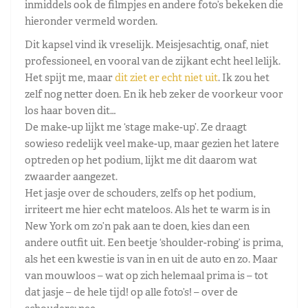
inmiddels ook de filmpjes en andere foto’s bekeken die
hieronder vermeld worden.
Dit kapsel vind ik vreselijk. Meisjesachtig, onaf, niet
professioneel, en vooral van de zijkant echt heel lelijk.
Het spijt me, maar
dit ziet er echt niet uit
. Ik zou het
zelf nog netter doen. En ik heb zeker de voorkeur voor
los haar boven dit…
De make-up lijkt me ‘stage make-up’. Ze draagt
sowieso redelijk veel make-up, maar gezien het latere
optreden op het podium, lijkt me dit daarom wat
zwaarder aangezet.
Het jasje over de schouders, zelfs op het podium,
irriteert me hier echt mateloos. Als het te warm is in
New York om zo’n pak aan te doen, kies dan een
andere outfit uit. Een beetje ‘shoulder-robing’ is prima,
als het een kwestie is van in en uit de auto en zo. Maar
van mouwloos – wat op zich helemaal prima is – tot
dat jasje – de hele tijd! op alle foto’s! – over de