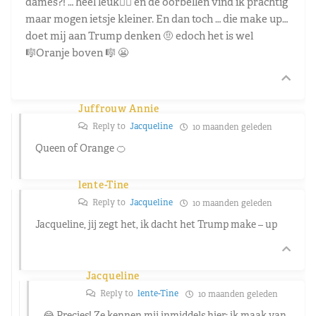
dames?! … heel leuk👍🏻 en de oorbellen vind ik prachtig
maar mogen ietsje kleiner. En dan toch … die make up…
doet mij aan Trump denken 🤨 edoch het is wel
🎼Oranje boven 🎼 😬
Juffrouw Annie
Reply to
Jacqueline
10 maanden geleden
Queen of Orange 🍊
lente-Tine
Reply to
Jacqueline
10 maanden geleden
Jacqueline, jij zegt het, ik dacht het Trump make – up
Jacqueline
Reply to
lente-Tine
10 maanden geleden
😂 Precies! Ze kennen mij inmiddels hier: ik maak van