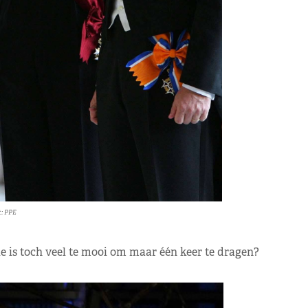
t: PPE
 is toch veel te mooi om maar één keer te dragen?