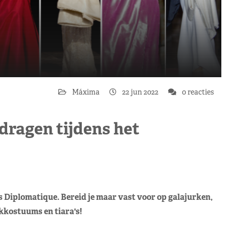
Máxima
22 jun 2022
0 reacties
ragen tijdens het
s Diplomatique. Bereid je maar vast voor op galajurken,
kkostuums en tiara's!