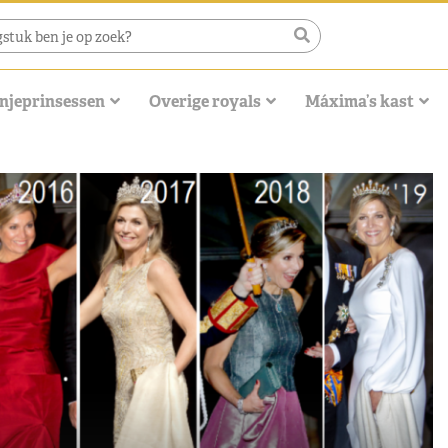
njeprinsessen
Overige royals
Máxima’s kast