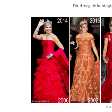
Dit droeg de koningi
Credi