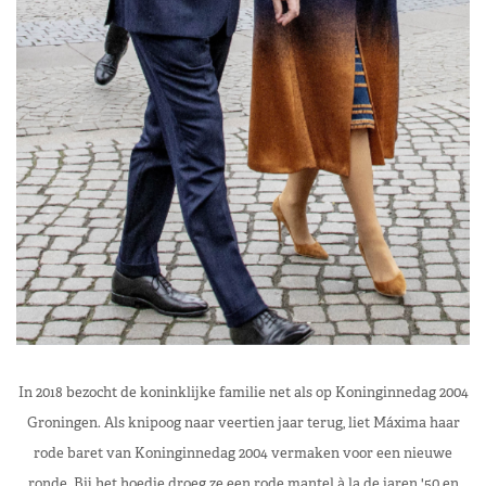
In 2018 bezocht de koninklijke familie net als op Koninginnedag 2004
Groningen. Als knipoog naar veertien jaar terug, liet Máxima haar
rode baret van Koninginnedag 2004 vermaken voor een nieuwe
ronde. Bij het hoedje droeg ze een rode mantel à la de jaren '50 en