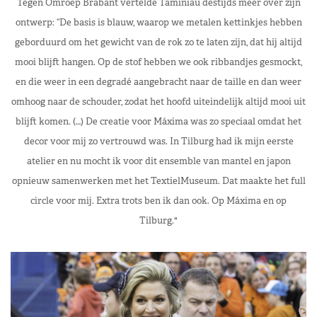
Tegen Omroep Brabant vertelde Taminiau destijds meer over zijn
ontwerp: “De basis is blauw, waarop we metalen kettinkjes hebben
geborduurd om het gewicht van de rok zo te laten zijn, dat hij altijd
mooi blijft hangen. Op de stof hebben we ook ribbandjes gesmockt,
en die weer in een degradé aangebracht naar de taille en dan weer
omhoog naar de schouder, zodat het hoofd uiteindelijk altijd mooi uit
blijft komen. (…) De creatie voor Máxima was zo speciaal omdat het
decor voor mij zo vertrouwd was. In Tilburg had ik mijn eerste
atelier en nu mocht ik voor dit ensemble van mantel en japon
opnieuw samenwerken met het TextielMuseum. Dat maakte het full
circle voor mij. Extra trots ben ik dan ook. Op Máxima en op
Tilburg."