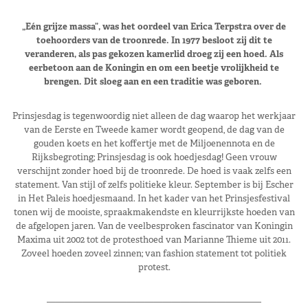
„Eén grijze massa”, was het oordeel van Erica Terpstra over de
toehoorders van de troonrede. In 1977 besloot zij dit te
veranderen, als pas gekozen kamerlid droeg zij een hoed. Als
eerbetoon aan de Koningin en om een beetje vrolijkheid te
brengen. Dit sloeg aan en een traditie was geboren.
Prinsjesdag is tegenwoordig niet alleen de dag waarop het werkjaar
van de Eerste en Tweede kamer wordt geopend, de dag van de
gouden koets en het koffertje met de Miljoenennota en de
Rijksbegroting; Prinsjesdag is ook hoedjesdag! Geen vrouw
verschijnt zonder hoed bij de troonrede. De hoed is vaak zelfs een
statement. Van stijl of zelfs politieke kleur. September is bij Escher
in Het Paleis hoedjesmaand. In het kader van het Prinsjesfestival
tonen wij de mooiste, spraakmakendste en kleurrijkste hoeden van
de afgelopen jaren. Van de veelbesproken fascinator van Koningin
Maxima uit 2002 tot de protesthoed van Marianne Thieme uit 2011.
Zoveel hoeden zoveel zinnen; van fashion statement tot politiek
protest.
————————————————————————