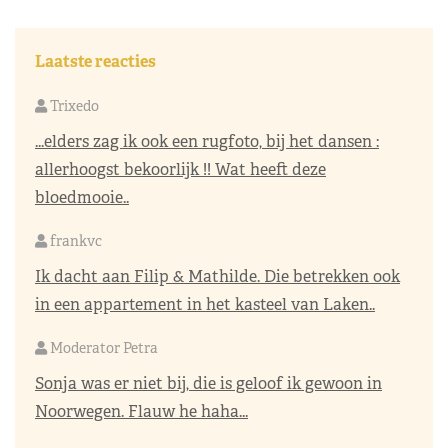
Laatste reacties
Trixedo
...elders zag ik ook een rugfoto, bij het dansen :
allerhoogst bekoorlijk !! Wat heeft deze
bloedmooie..
frankvc
Ik dacht aan Filip & Mathilde. Die betrekken ook
in een appartement in het kasteel van Laken..
Moderator Petra
Sonja was er niet bij, die is geloof ik gewoon in
Noorwegen. Flauw he haha...