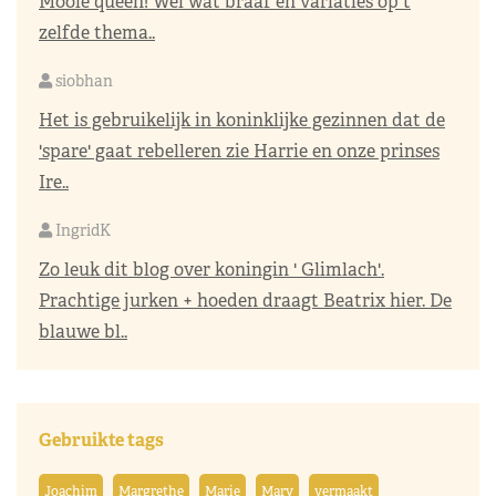
Mooie queen! Wel wat braaf en variaties op t
zelfde thema..
siobhan
Het is gebruikelijk in koninklijke gezinnen dat de
'spare' gaat rebelleren zie Harrie en onze prinses
Ire..
IngridK
Zo leuk dit blog over koningin ' Glimlach'.
Prachtige jurken + hoeden draagt Beatrix hier. De
blauwe bl..
Gebruikte tags
Joachim
Margrethe
Marie
Mary
vermaakt