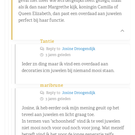
geval niet meer wie iets dergelijks heeft gezegd, maar
als ik dan naar Margrethe kijk, koningin Camilla of
Queen Elizabeth, dan past een overdaad aan juwelen
perfect bij haar functie.
Tantie
Reply to
Josine Droogendijk
3 jaren geleden
Ieder zn ding maar ik vind een overdaad aan
decoraties icm juwelen bij niemand mooi staan.
maribrune
Reply to
Josine Droogendijk
3 jaren geleden
Josine, ik heb eerder ook mijn mening geuit op het
teveel aan juwelen en licht graag toe.
In termen van “schoonheid” vind ik te veel juwelen
niet mooi noch voor oud noch voor jong. Wat mezelf
betreft vind ik het voor de jonge generatie zelfs