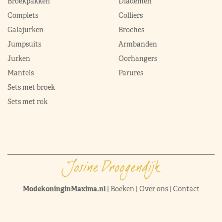
Broekpakken
Diademen
Complets
Colliers
Galajurken
Broches
Jumpsuits
Armbanden
Jurken
Oorhangers
Mantels
Parures
Sets met broek
Sets met rok
ModekoninginMaxima.nl
|
Boeken
|
Over ons
|
Contact