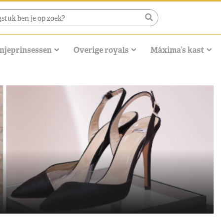
njeprinsessen
Overige royals
Máxima’s kast