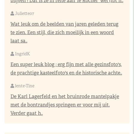
blijven ! Dat is ze in feite aan 'le Rocher' wel (tot h..
Juliette07
Wat leuk om de beelden van jaren geleden terug
te zien. Een stijl, die zich moeilijk in een woord
laat sa..
IngridK
Een super leuk blog ; erg fijn met alle gezinsfoto's,
de prachtige kasteelfoto's en de historische achte..
lente-Tine
De Karl Lagerfeld en het bruinrode mantelpakje
met de bontrandjes springen er voor mij uit.
Verder gaat h..