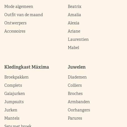
Mode algemeen
Beatrix
Outfit van de maand
Amalia
Ontwerpers
Alexia
Accessoires
Ariane
Laurentien
Mabel
Kledingkast Máxima
Juwelen
Broekpakken
Diademen
Complets
Colliers
Galajurken
Broches
Jumpsuits
Armbanden
Jurken
Oorhangers
Mantels
Parures
Sets met broek