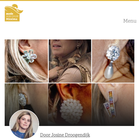
Menu
Door Josine Droogendijk