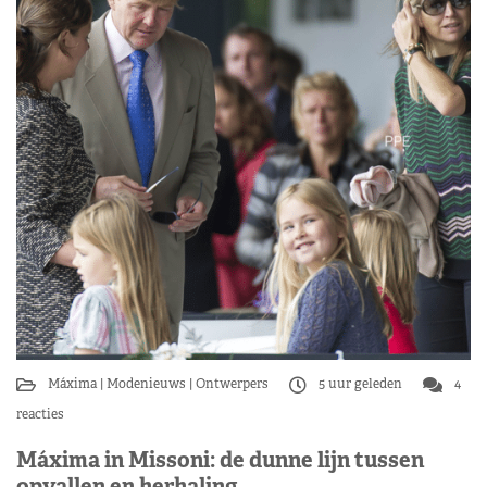
Máxima
Modenieuws
Ontwerpers
5 uur geleden
4
reacties
Máxima in Missoni: de dunne lijn tussen
opvallen en herhaling