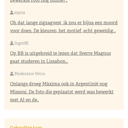
bewerkte foto nog online?..
myria
Oh dat lange zigzagvest, ik zou er bijna een moord
voor doen. De kleuren, het motief, echt geweldig...
IngridK
Op BB is uitgebreid te lezen dat Sverre Magnus
gaat studeren in Lissabon...
Moderator Petra
Onlangs droeg Máxima ook in Argentinië nog
Missoni. De foto die geplaatst werd was bewerkt
met AI en de..
Gebruikte tags