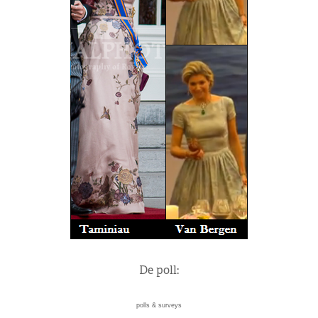
De poll:
polls & surveys