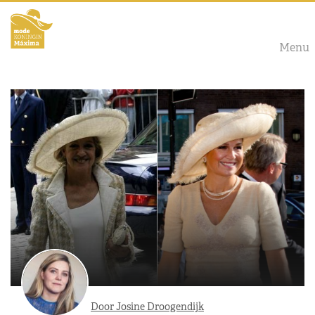
Menu
Door Josine Droogendijk