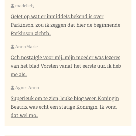
madelief3
Gelet op wat er inmiddels bekend is over
Parkinson, zou ik zeggen dat hier de beginnende
Parkinson zichtb..
AnnaMarie
Och nostalgie voor mij…mijn moeder was lezeres
van het blad Vorsten vanaf het eerste uur, ik heb
me als..
Agnes Anna
Superleuk om te zien; leuke blog weer. Koningin
Beatrix was echt een statige Koningin. Ik vond
dat wel mo..