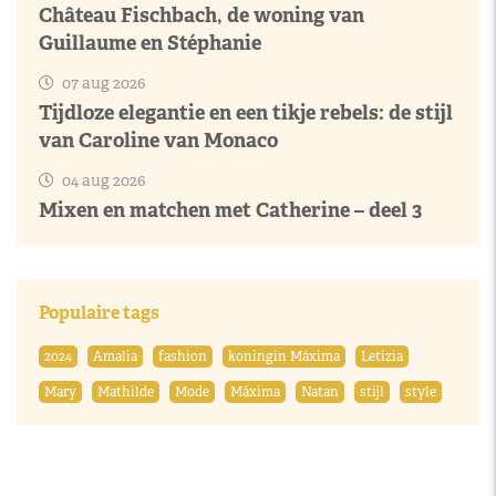
Château Fischbach, de woning van
Guillaume en Stéphanie
07 aug 2026
Tijdloze elegantie en een tikje rebels: de stijl
van Caroline van Monaco
04 aug 2026
Mixen en matchen met Catherine – deel 3
Populaire tags
2024
Amalia
fashion
koningin Máxima
Letizia
Mary
Mathilde
Mode
Máxima
Natan
stijl
style