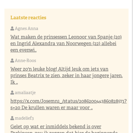
Laatste reacties
Agnes Anna
Wat maken de prinsessen Leonoor van Spanje (20)
en Ingrid Alexandra van Noorwegen (22) allebei
een evenwi..
Anne-Roos
Weer zo'n leuke blog! Altijd leuk om iets van
prinses Beatrix te zien, zeker in haar jongere jaren.
Ik ..
amaliaatje
https://x.com/Josemn1_/status/2086200443860828571?
s=20
De krullen waren er maar voor ..
madelief3
Gelet op wat er inmiddels bekend is over