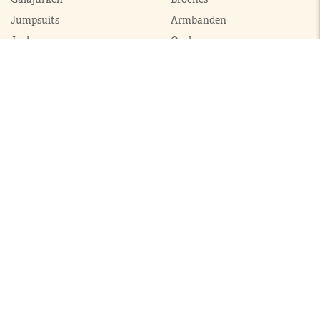
Jumpsuits
Armbanden
Jurken
Oorhangers
Mantels
Parures
Sets met broek
Sets met rok
ModekoninginMaxima.nl
|
Boeken
|
Over ons
|
Contact
© 2026 ModekoninginMaxima.nl | Alle rechten voorbehouden |
Sitemap
|
Privacy & cookie policy