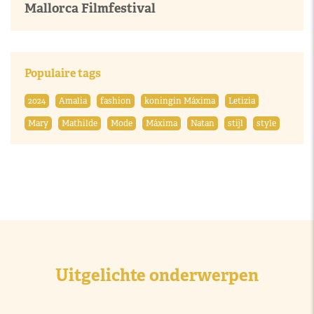
Mallorca Filmfestival
Populaire tags
2024
Amalia
fashion
koningin Máxima
Letizia
Mary
Mathilde
Mode
Máxima
Natan
stijl
style
Uitgelichte onderwerpen