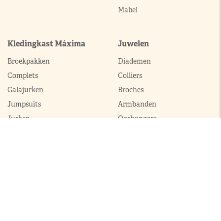
Mabel
Kledingkast Máxima
Juwelen
Broekpakken
Diademen
Complets
Colliers
Galajurken
Broches
Jumpsuits
Armbanden
Jurken
Oorhangers
Mantels
Parures
Sets met broek
Sets met rok