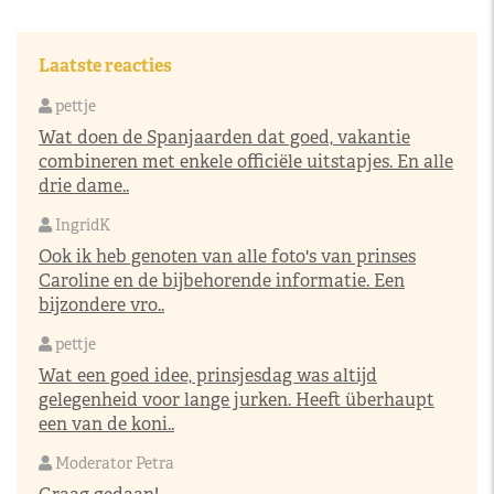
Laatste reacties
pettje
Wat doen de Spanjaarden dat goed, vakantie
combineren met enkele officiële uitstapjes. En alle
drie dame..
IngridK
Ook ik heb genoten van alle foto's van prinses
Caroline en de bijbehorende informatie. Een
bijzondere vro..
pettje
Wat een goed idee, prinsjesdag was altijd
gelegenheid voor lange jurken. Heeft überhaupt
een van de koni..
Moderator Petra