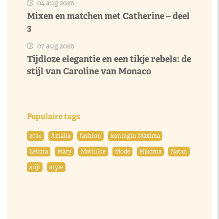
04 aug 2026
Mixen en matchen met Catherine – deel
3
07 aug 2026
Tijdloze elegantie en een tikje rebels: de
stijl van Caroline van Monaco
Populaire tags
2024
Amalia
fashion
koningin Máxima
Letizia
Mary
Mathilde
Mode
Máxima
Natan
stijl
style