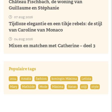
Château Fischbach, de woning van
Guillaume en Stéphanie
07 aug 2026
Tijdloze elegantie en een tikje rebels: de stijl
van Caroline van Monaco
04 aug 2026
Mixen en matchen met Catherine – deel 3
Populaire tags
2024
Amalia
fashion
koningin Máxima
Letizia
Mary
Mathilde
Mode
Máxima
Natan
stijl
style