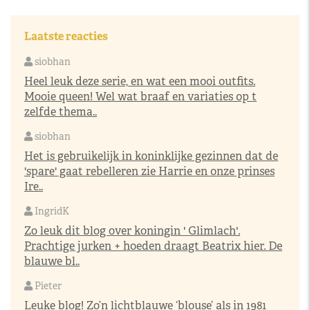
Laatste reacties
siobhan
Heel leuk deze serie, en wat een mooi outfits.
Mooie queen! Wel wat braaf en variaties op t
zelfde thema..
siobhan
Het is gebruikelijk in koninklijke gezinnen dat de
'spare' gaat rebelleren zie Harrie en onze prinses
Ire..
IngridK
Zo leuk dit blog over koningin ' Glimlach'.
Prachtige jurken + hoeden draagt Beatrix hier. De
blauwe bl..
Pieter
Leuke blog! Zo’n lichtblauwe ‘blouse’ als in 1981