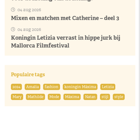
04 aug 2026
Mixen en matchen met Catherine – deel 3
04 aug 2026
Koningin Letizia verrast in hippe jurk bij
Mallorca Filmfestival
Populaire tags
2024
Amalia
fashion
koningin Máxima
Letizia
Mary
Mathilde
Mode
Máxima
Natan
stijl
style