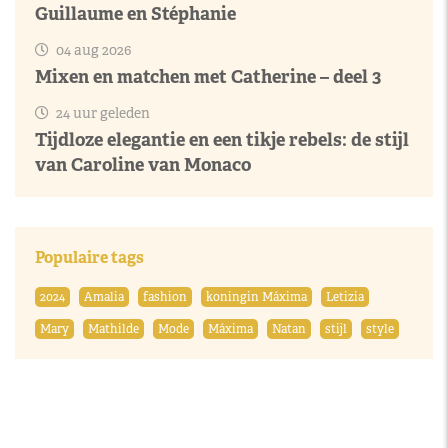
Guillaume en Stéphanie
04 aug 2026
Mixen en matchen met Catherine – deel 3
24 uur geleden
Tijdloze elegantie en een tikje rebels: de stijl
van Caroline van Monaco
Populaire tags
2024
Amalia
fashion
koningin Máxima
Letizia
Mary
Mathilde
Mode
Máxima
Natan
stijl
style