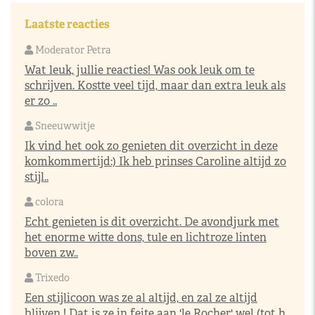
Laatste reacties
Moderator Petra
Wat leuk, jullie reacties! Was ook leuk om te
schrijven. Kostte veel tijd, maar dan extra leuk als
er zo ..
Sneeuwwitje
Ik vind het ook zo genieten dit overzicht in deze
komkommertijd:) Ik heb prinses Caroline altijd zo
stijl..
colora
Echt genieten is dit overzicht. De avondjurk met
het enorme witte dons, tule en lichtroze linten
boven zw..
Trixedo
Een stijlicoon was ze al altijd, en zal ze altijd
blijven ! Dat is ze in feite aan 'le Rocher' wel (tot h..