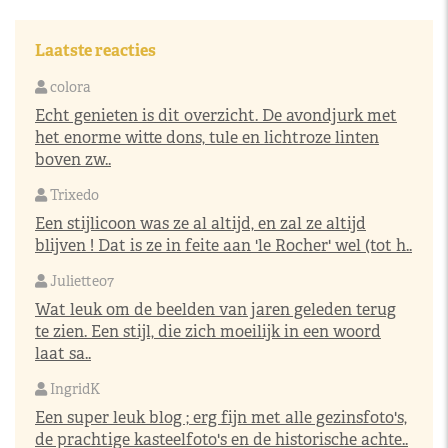
Laatste reacties
colora
Echt genieten is dit overzicht. De avondjurk met
het enorme witte dons, tule en lichtroze linten
boven zw..
Trixedo
Een stijlicoon was ze al altijd, en zal ze altijd
blijven ! Dat is ze in feite aan 'le Rocher' wel (tot h..
Juliette07
Wat leuk om de beelden van jaren geleden terug
te zien. Een stijl, die zich moeilijk in een woord
laat sa..
IngridK
Een super leuk blog ; erg fijn met alle gezinsfoto's,
de prachtige kasteelfoto's en de historische achte..