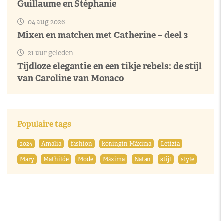
Guillaume en Stéphanie
04 aug 2026
Mixen en matchen met Catherine – deel 3
21 uur geleden
Tijdloze elegantie en een tikje rebels: de stijl
van Caroline van Monaco
Populaire tags
2024
Amalia
fashion
koningin Máxima
Letizia
Mary
Mathilde
Mode
Máxima
Natan
stijl
style