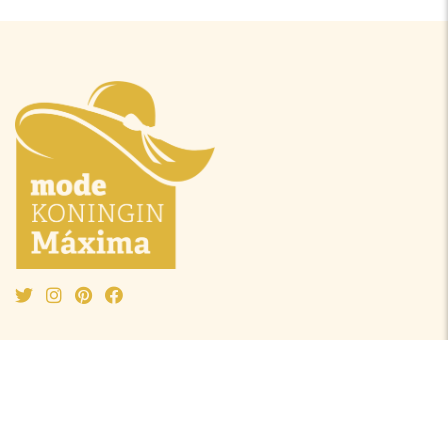
Mode Máxima
Oranjeprinsessen
Mode algemeen
Beatrix
Outfit van de maand
Amalia