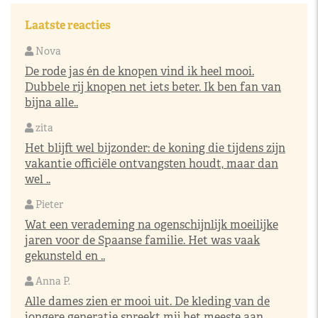
Laatste reacties
Nova
De rode jas én de knopen vind ik heel mooi.
Dubbele rij knopen net iets beter. Ik ben fan van
bijna alle..
zita
Het blijft wel bijzonder: de koning die tijdens zijn
vakantie officiële ontvangsten houdt, maar dan
wel ..
Pieter
Wat een verademing na ogenschijnlijk moeilijke
jaren voor de Spaanse familie. Het was vaak
gekunsteld en ..
Anna P.
Alle dames zien er mooi uit. De kleding van de
jongere generatie spreekt mij het meeste aan.