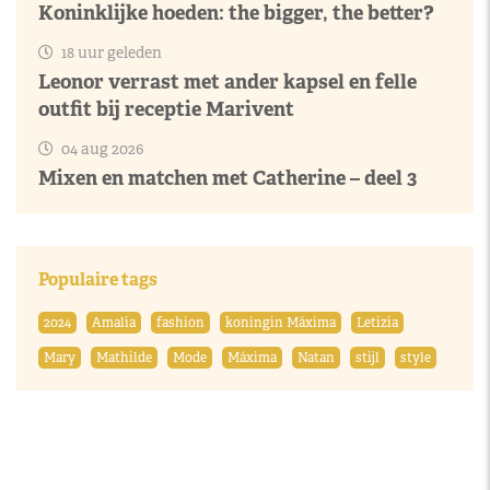
Koninklijke hoeden: the bigger, the better?
18 uur geleden
Leonor verrast met ander kapsel en felle
outfit bij receptie Marivent
04 aug 2026
Mixen en matchen met Catherine – deel 3
Populaire tags
2024
Amalia
fashion
koningin Máxima
Letizia
Mary
Mathilde
Mode
Máxima
Natan
stijl
style