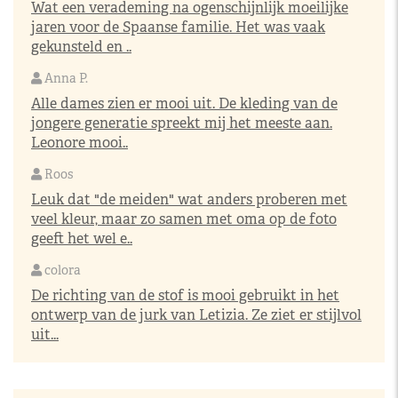
Wat een verademing na ogenschijnlijk moeilijke
jaren voor de Spaanse familie. Het was vaak
gekunsteld en ..
Anna P.
Alle dames zien er mooi uit. De kleding van de
jongere generatie spreekt mij het meeste aan.
Leonore mooi..
Roos
Leuk dat "de meiden" wat anders proberen met
veel kleur, maar zo samen met oma op de foto
geeft het wel e..
colora
De richting van de stof is mooi gebruikt in het
ontwerp van de jurk van Letizia. Ze ziet er stijlvol
uit...