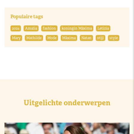
Populaire tags
2024
Amalia
fashion
koningin Máxima
Letizia
Mary
Mathilde
Mode
Máxima
Natan
stijl
style
Uitgelichte onderwerpen