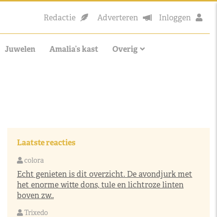
Redactie
Adverteren
Inloggen
Juwelen
Amalia’s kast
Overig
Laatste reacties
colora
Echt genieten is dit overzicht. De avondjurk met
het enorme witte dons, tule en lichtroze linten
boven zw..
Trixedo