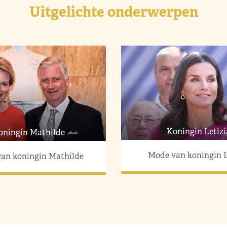
Uitgelichte onderwerpen
Koningin Letizi
oningin Mathilde
Mode van koningin L
an koningin Mathilde