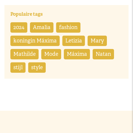
Populaire tags
2024
Amalia
fashion
koningin Máxima
Letizia
Mary
Mathilde
Mode
Máxima
Natan
stijl
style