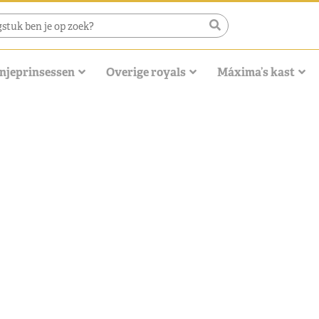
njeprinsessen
Overige royals
Máxima’s kast