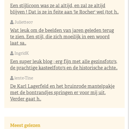
Een stijlicoon was ze al altijd, en zal ze altijd
blijven ! Dat is ze in feite aan 'le Rocher' wel (tot h..
Juliette07
Wat leuk om de beelden van jaren geleden terug
te zien. Een stijl, die zich moeilijk in een woord
laat sa..
IngridK
Een super leuk blog ; erg fijn met alle gezinsfoto's,
de prachtige kasteelfoto's en de historische achte..
lente-Tine
De Karl Lagerfeld en het bruinrode mantelpakje
met de bontrandjes springen er voor mij uit.
Verder gaat h..
Meest gelezen