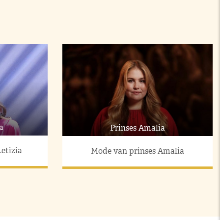
a
Prinses Amalia
etizia
Mode van prinses Amalia