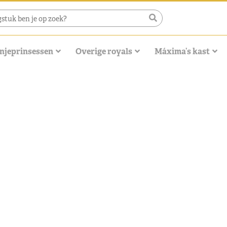
njeprinsessen
Overige royals
Máxima’s kast