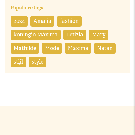
Populaire tags
2024
Amalia
fashion
koningin Máxima
Letizia
Mary
Mathilde
Mode
Máxima
Natan
stijl
style