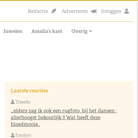
Redactie
Adverteren
Inloggen
Juwelen
Amalia’s kast
Overig
Laatste reacties
Trixedo
...elders zag ik ook een rugfoto, bij het dansen :
allerhoogst bekoorlijk !! Wat heeft deze
bloedmooie..
frankvc