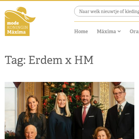
Home
Máxima
Ora
Tag: Erdem x HM