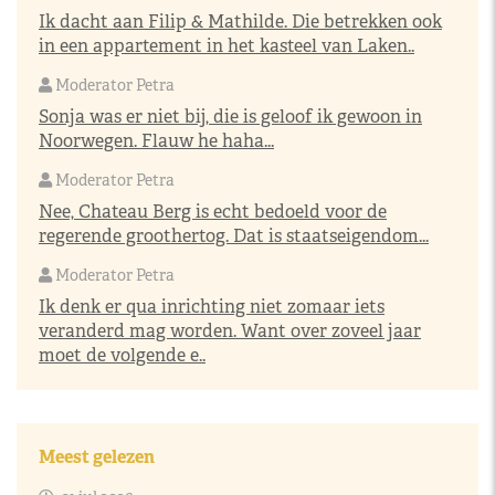
Ik dacht aan Filip & Mathilde. Die betrekken ook
in een appartement in het kasteel van Laken..
Moderator Petra
Sonja was er niet bij, die is geloof ik gewoon in
Noorwegen. Flauw he haha...
Moderator Petra
Nee, Chateau Berg is echt bedoeld voor de
regerende groothertog. Dat is staatseigendom...
Moderator Petra
Ik denk er qua inrichting niet zomaar iets
veranderd mag worden. Want over zoveel jaar
moet de volgende e..
Meest gelezen