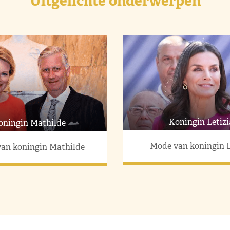
Uitgelichte onderwerpen
Koningin Letizi
oningin Mathilde
Mode van koningin L
an koningin Mathilde