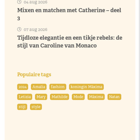
04 aug 2026
Mixen en matchen met Catherine – deel
3
07 aug 2026
Tijdloze elegantie en een tikje rebels: de
stijl van Caroline van Monaco
Populaire tags
2024
Amalia
fashion
koningin Máxima
Letizia
Mary
Mathilde
Mode
Máxima
Natan
stijl
style