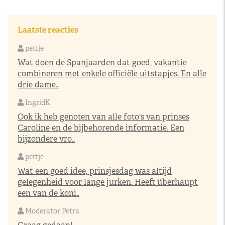
Laatste reacties
pettje
Wat doen de Spanjaarden dat goed, vakantie
combineren met enkele officiële uitstapjes. En alle
drie dame..
IngridK
Ook ik heb genoten van alle foto's van prinses
Caroline en de bijbehorende informatie. Een
bijzondere vro..
pettje
Wat een goed idee, prinsjesdag was altijd
gelegenheid voor lange jurken. Heeft überhaupt
een van de koni..
Moderator Petra