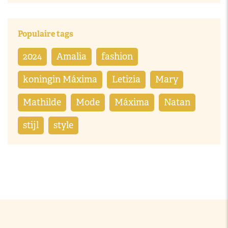
Populaire tags
2024
Amalia
fashion
koningin Máxima
Letizia
Mary
Mathilde
Mode
Máxima
Natan
stijl
style