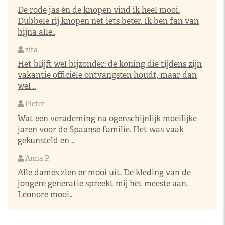
De rode jas én de knopen vind ik heel mooi.
Dubbele rij knopen net iets beter. Ik ben fan van
bijna alle..
zita
Het blijft wel bijzonder: de koning die tijdens zijn
vakantie officiële ontvangsten houdt, maar dan
wel ..
Pieter
Wat een verademing na ogenschijnlijk moeilijke
jaren voor de Spaanse familie. Het was vaak
gekunsteld en ..
Anna P.
Alle dames zien er mooi uit. De kleding van de
jongere generatie spreekt mij het meeste aan.
Leonore mooi..