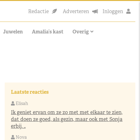
Redactie
Adverteren
Inloggen
Juwelen
Amalia’s kast
Overig
Laatste reacties
Elisah
Ik geniet ervan om ze zo met met elkaar te zien,
dat doen ze goed, als gezin, maar ook met Sonja
erbij. ..
Nova