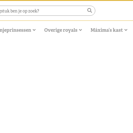
njeprinsessen
Overige royals
Máxima’s kast