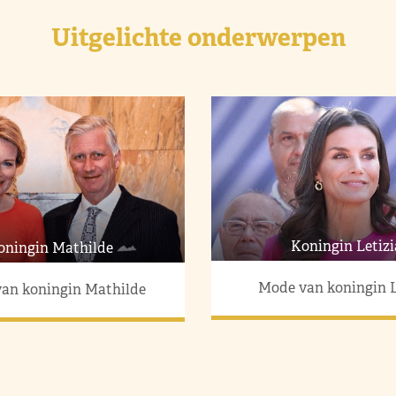
Uitgelichte onderwerpen
Koningin Letizi
oningin Mathilde
Mode van koningin L
an koningin Mathilde