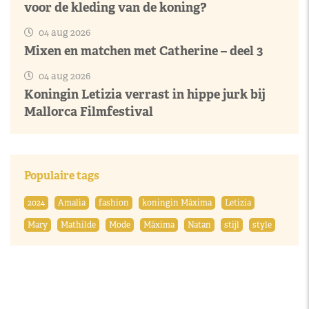
voor de kleding van de koning?
04 aug 2026
Mixen en matchen met Catherine – deel 3
04 aug 2026
Koningin Letizia verrast in hippe jurk bij
Mallorca Filmfestival
Populaire tags
2024
Amalia
fashion
koningin Máxima
Letizia
Mary
Mathilde
Mode
Máxima
Natan
stijl
style