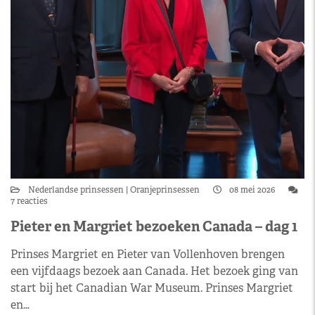
Nederlandse prinsessen
Oranjeprinsessen
08 mei 2026
7 reacties
Pieter en Margriet bezoeken Canada – dag 1
Prinses Margriet en Pieter van Vollenhoven brengen
een vijfdaags bezoek aan Canada. Het bezoek ging van
start bij het Canadian War Museum. Prinses Margriet
en…