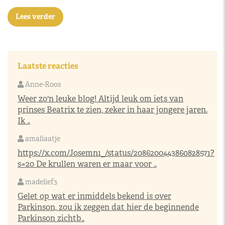
Lees verder
Laatste reacties
Anne-Roos
Weer zo'n leuke blog! Altijd leuk om iets van
prinses Beatrix te zien, zeker in haar jongere jaren.
Ik ..
amaliaatje
https://x.com/Josemn1_/status/2086200443860828571?
s=20
De krullen waren er maar voor ..
madelief3
Gelet op wat er inmiddels bekend is over
Parkinson, zou ik zeggen dat hier de beginnende
Parkinson zichtb..