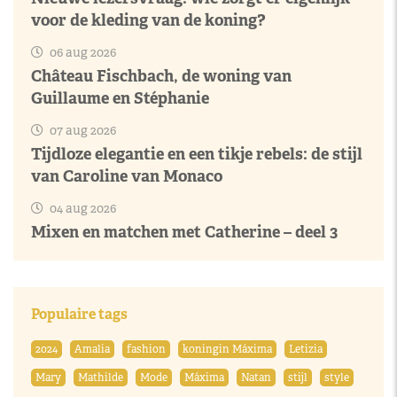
voor de kleding van de koning?
06 aug 2026
Château Fischbach, de woning van
Guillaume en Stéphanie
07 aug 2026
Tijdloze elegantie en een tikje rebels: de stijl
van Caroline van Monaco
04 aug 2026
Mixen en matchen met Catherine – deel 3
Populaire tags
2024
Amalia
fashion
koningin Máxima
Letizia
Mary
Mathilde
Mode
Máxima
Natan
stijl
style