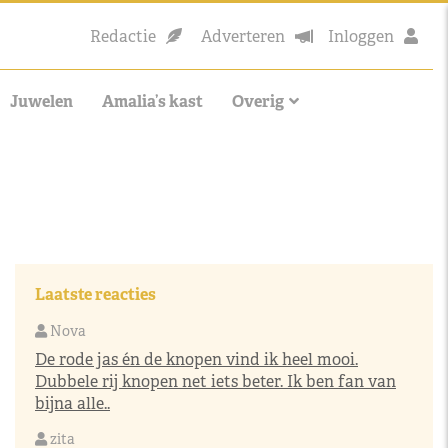
Redactie
Adverteren
Inloggen
Juwelen
Amalia’s kast
Overig
Laatste reacties
Nova
De rode jas én de knopen vind ik heel mooi.
Dubbele rij knopen net iets beter. Ik ben fan van
bijna alle..
zita