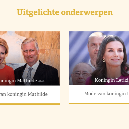
Uitgelichte onderwerpen
Koningin Letizi
oningin Mathilde
Mode van koningin L
an koningin Mathilde