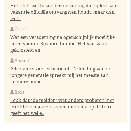
Het blijft wel bijzonder: de koning die tijdens zijn
vakantie officiële ontvangsten houdt, maar dan
wel ..
Pieter
Wat een verademing na ogenschijnlijk moeilijke
jaren voor de Spaanse familie. Het was vaak
gekunsteld en ..
Anna P.
Alle dames zien er mooi uit. De kleding van de
jongere generatie spreekt mij het meeste aan.
Leonore mooi..
Roos
Leuk dat "de meiden" wat anders proberen met
veel kleur, maar zo samen met oma op de foto
geeft het wel e..