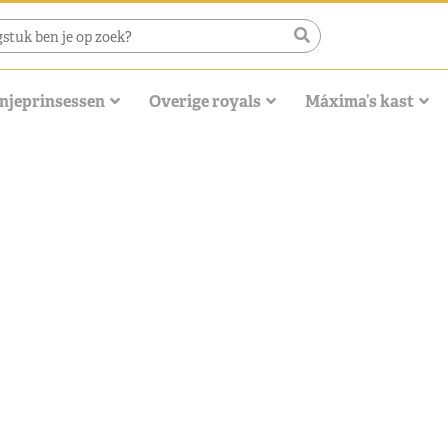
njeprinsessen
Overige royals
Máxima’s kast