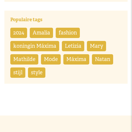
Populaire tags
2024
Amalia
fashion
koningin Máxima
Letizia
Mary
Mathilde
Mode
Máxima
Natan
stijl
style