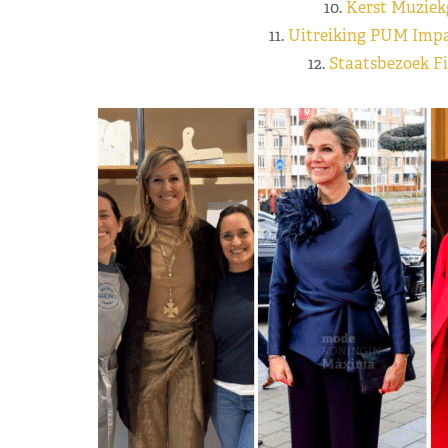
10.
Kerst Muziek
11.
Uitreiking PUM Impa
12.
Staatsbezoek Fi