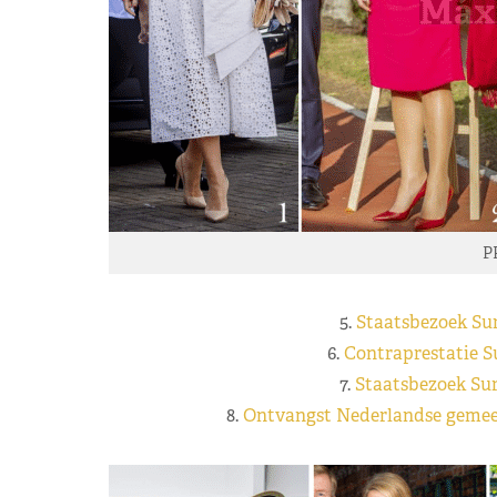
P
5.
Staatsbezoek Su
6.
Contraprestatie S
7.
Staatsbezoek Su
8.
Ontvangst Nederlandse gemee