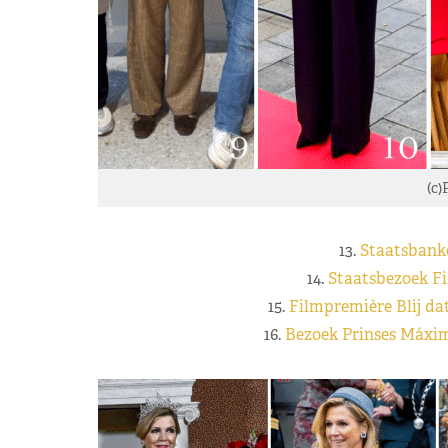
(c)
13.
Staatsbanke
14.
Staatsbezoek Fi
15.
Filmpremière Blij dat
16.
Bezoek Prinses Máxi