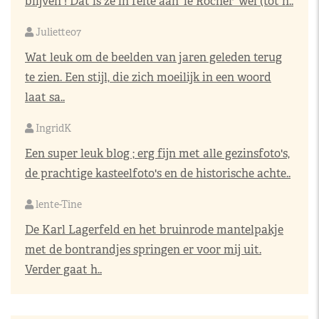
blijven ! Dat is ze in feite aan 'le Rocher' wel (tot h..
Juliette07
Wat leuk om de beelden van jaren geleden terug
te zien. Een stijl, die zich moeilijk in een woord
laat sa..
IngridK
Een super leuk blog ; erg fijn met alle gezinsfoto's,
de prachtige kasteelfoto's en de historische achte..
lente-Tine
De Karl Lagerfeld en het bruinrode mantelpakje
met de bontrandjes springen er voor mij uit.
Verder gaat h..