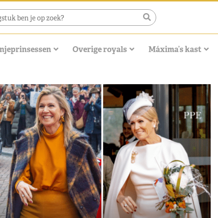
njeprinsessen
Overige royals
Máxima’s kast