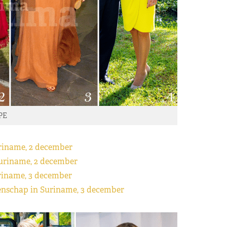
PE
riname, 2 december
uriname, 2 december
riname, 3 december
nschap in Suriname, 3 december