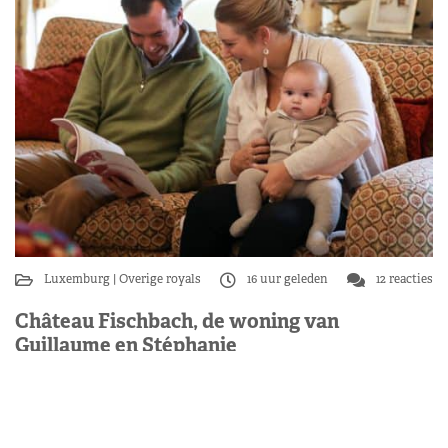
Luxemburg
Overige royals
16 uur geleden
12 reacties
Château Fischbach, de woning van
Guillaume en Stéphanie
In het hart van het Groothertogdom Luxemburg,
verscholen tussen de bossen van de streek Fischbach,
ligt één van de meest intieme residenties van het