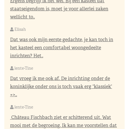
Ergens begrijp ik het wel. Bij een kasteel dat
staatseigendom is, moet je voor allerlei zaken
wellicht to..
Elisah
Dat was ook mijn eerste gedachte, je kan toch in
het kasteel een comfortabel woongedeelte
inrichten? Het..
lente-Tine
Dat vroeg ik me ook af. De inrichting onder de
koninklijke onder ons is toch vaak erg “klassiek”
=>..
lente-Tine
Château Fischbach ziet er schitterend uit. Wat
mooi met de begroeing. Ik kan me voorstellen dat