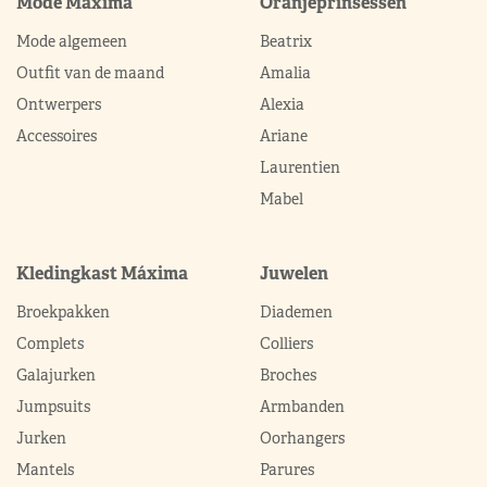
Mode Máxima
Oranjeprinsessen
Mode algemeen
Beatrix
Outfit van de maand
Amalia
Ontwerpers
Alexia
Accessoires
Ariane
Laurentien
Mabel
Kledingkast Máxima
Juwelen
Broekpakken
Diademen
Complets
Colliers
Galajurken
Broches
Jumpsuits
Armbanden
Jurken
Oorhangers
Mantels
Parures