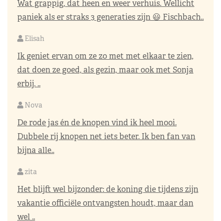
Wat grappig, dat heen en weer verhuis. Wellicht
paniek als er straks 3 generaties zijn 😃 Fischbach..
Elisah
Ik geniet ervan om ze zo met met elkaar te zien,
dat doen ze goed, als gezin, maar ook met Sonja
erbij. ..
Nova
De rode jas én de knopen vind ik heel mooi.
Dubbele rij knopen net iets beter. Ik ben fan van
bijna alle..
zita
Het blijft wel bijzonder: de koning die tijdens zijn
vakantie officiële ontvangsten houdt, maar dan
wel ..