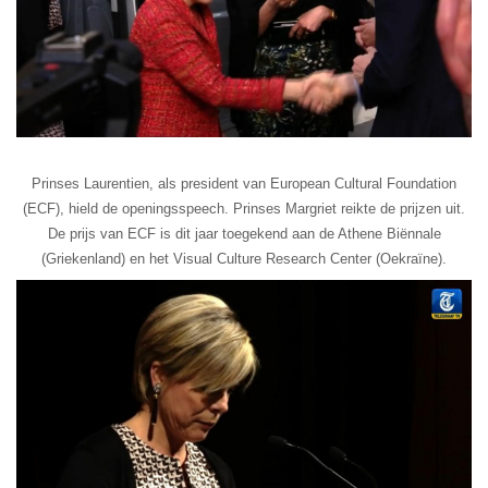
Prinses Laurentien, als president van European Cultural Foundation
(ECF), hield de openingsspeech. Prinses Margriet reikte de prijzen uit.
De prijs van ECF is dit jaar toegekend aan de Athene Biënnale
(Griekenland) en het Visual Culture Research Center (Oekraïne).