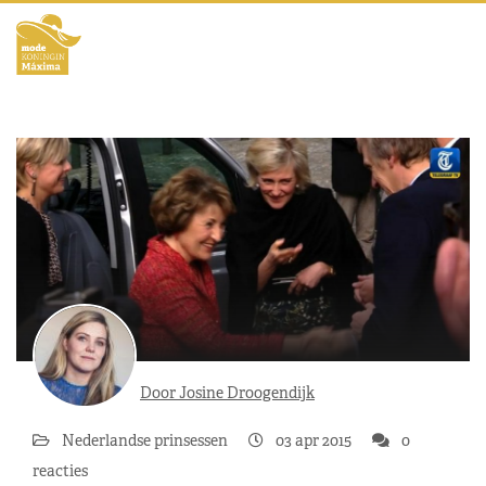
Door Josine Droogendijk
Nederlandse prinsessen
03 apr 2015
0
reacties