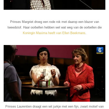
Prinses Margriet droeg een rode rok met daarop een blazer van
tweedstof. Haar oorbellen hebben wel wat weg van de oorbellen die
Koningin Maxima heeft van Ellen Beekmans
.
Prinses Laurentien draagt een wit jurkje met een fijn, zwart motief van