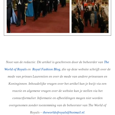
Noot van de redactie: Dit artikel is geschreven door de beheerder van
The
World of Royals
en
R
oyal Fashion Blog
, die op deze website schrijft over de
mode van prinses Laurentien en over de mode van andere prinsessen en
Koninginnen. Inhoudelijke vragen over het artikel kun je kwijt via een
reactie en algemene vragen over de website kun je stellen via het
contactformulier. Informatie en afbeeldingen mogen niet worden
overgenomen zonder toestemming van de beheerster van The World of
Royals –
theworldofroyals@hotmail.nl
.