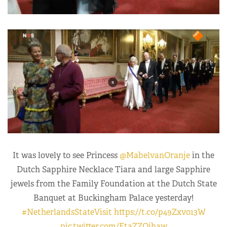
It was lovely to see Princess
@MabelvanOranje
in the
Dutch Sapphire Necklace Tiara and large Sapphire
jewels from the Family Foundation at the Dutch State
Banquet at Buckingham Palace yesterday!
#NetherlandsStateVisit
https://t.co/p49Zxv013W
pic.twitter.com/EtaZZOihaw