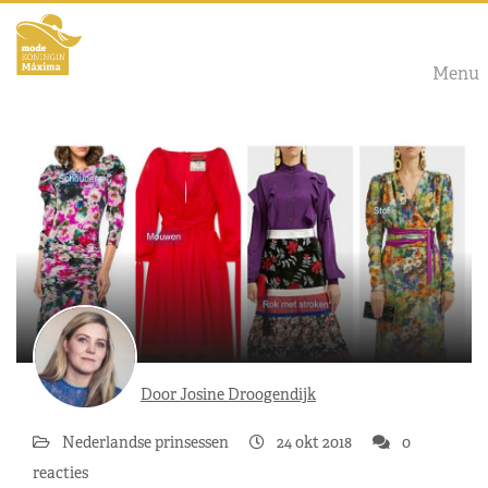
Menu
Door Josine Droogendijk
Nederlandse prinsessen
24 okt 2018
0
reacties