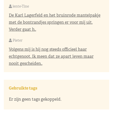
lente-Tine
De Karl Lagerfeld en het bruinrode mantelpakje
met de bontrandjes springen er voor mij uit.
Verder gaat h..
Pieter
Volgens mij is hij nog steeds officieel haar
echtgenoot. Ik meen dat ze apart leven maar
nooit gescheiden..
Gebruikte tags
Er zijn geen tags gekoppeld.