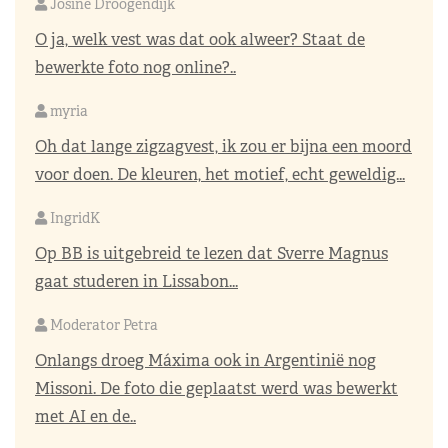
Josine Droogendijk
O ja, welk vest was dat ook alweer? Staat de
bewerkte foto nog online?..
myria
Oh dat lange zigzagvest, ik zou er bijna een moord
voor doen. De kleuren, het motief, echt geweldig...
IngridK
Op BB is uitgebreid te lezen dat Sverre Magnus
gaat studeren in Lissabon...
Moderator Petra
Onlangs droeg Máxima ook in Argentinië nog
Missoni. De foto die geplaatst werd was bewerkt
met AI en de..