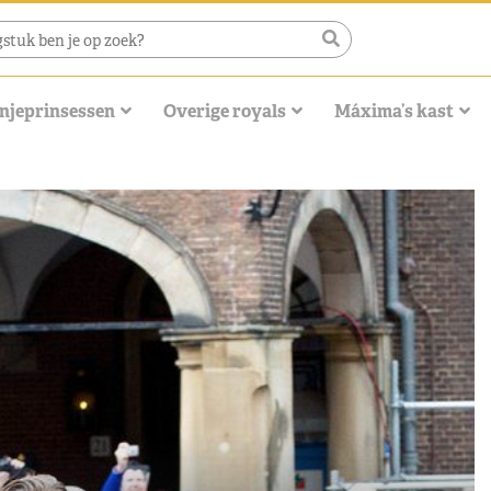
njeprinsessen
Overige royals
Máxima’s kast