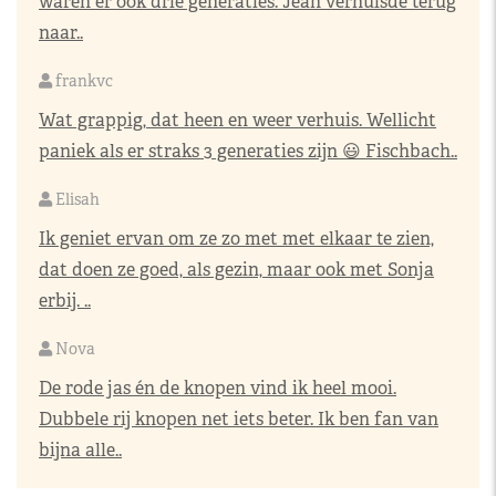
waren er ook drie generaties. Jean verhuisde terug
naar..
frankvc
Wat grappig, dat heen en weer verhuis. Wellicht
paniek als er straks 3 generaties zijn 😃 Fischbach..
Elisah
Ik geniet ervan om ze zo met met elkaar te zien,
dat doen ze goed, als gezin, maar ook met Sonja
erbij. ..
Nova
De rode jas én de knopen vind ik heel mooi.
Dubbele rij knopen net iets beter. Ik ben fan van
bijna alle..