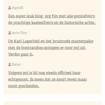
IngridK
Een super leuk blog ; erg fijn met alle gezinsfoto's,
de prachtige kasteelfoto's en de historische achte..
lente-Tine
De Karl Lagerfeld en het bruinrode mantelpakje
met de bontrandjes springen er voor mij uit.
Verder gaat h..
Pieter
Volgens mij is hij nog steeds officieel haar
echtgenoot. Ik meen dat ze apart leven maar
nooit gescheiden..