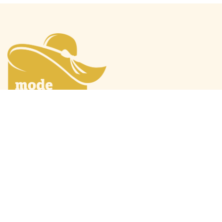
Mode Máxima
Oranjeprinsessen
Mode algemeen
Beatrix
Outfit van de maand
Amalia
Ontwerpers
Alexia