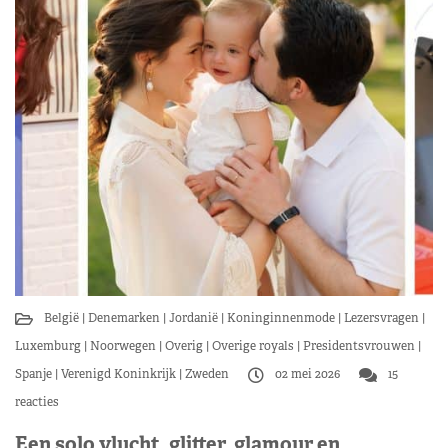
België
Denemarken
Jordanië
Koninginnenmode
Lezersvragen
Luxemburg
Noorwegen
Overig
Overige royals
Presidentsvrouwen
Spanje
Verenigd Koninkrijk
Zweden
02 mei 2026
15
reacties
Een solo vlucht, glitter, glamour en