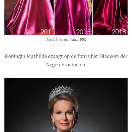
Foto's links en midden: PPE
Koningin Mathilde draagt op de foto's het Diadeem der
Negen Provinciën.