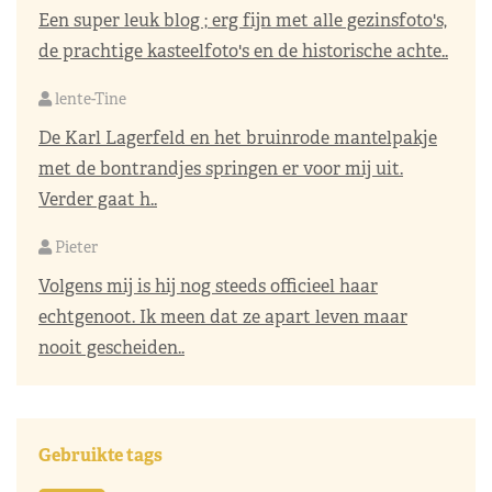
Een super leuk blog ; erg fijn met alle gezinsfoto's,
de prachtige kasteelfoto's en de historische achte..
lente-Tine
De Karl Lagerfeld en het bruinrode mantelpakje
met de bontrandjes springen er voor mij uit.
Verder gaat h..
Pieter
Volgens mij is hij nog steeds officieel haar
echtgenoot. Ik meen dat ze apart leven maar
nooit gescheiden..
Gebruikte tags