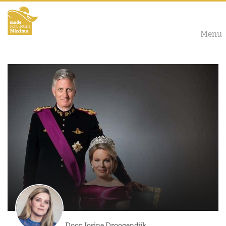
Menu
Door Josine Droogendijk