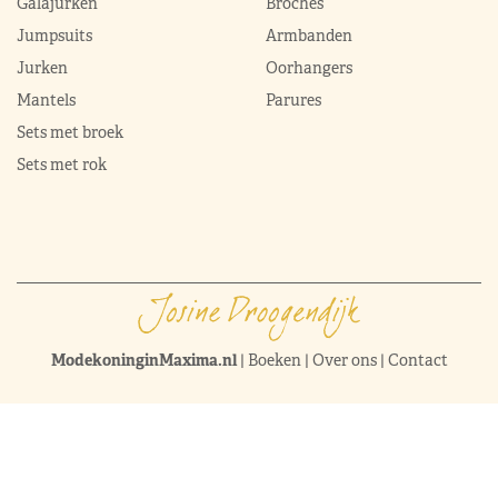
Galajurken
Broches
Jumpsuits
Armbanden
Jurken
Oorhangers
Mantels
Parures
Sets met broek
Sets met rok
ModekoninginMaxima.nl
|
Boeken
|
Over ons
|
Contact
© 2026 ModekoninginMaxima.nl | Alle rechten voorbehouden |
Sitemap
|
Privacy & cookie policy