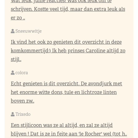
Wat leuk, jullie reacties! Was ook leuk om te
schrijven. Kostte veel tijd, maar dan extra leuk als
er zo ..
Sneeuwwitje
Ik vind het ook zo genieten dit overzicht in deze
komkommertijd:) Ik heb prinses Caroline altijd zo
stijl..
colora
Echt genieten is dit overzicht. De avondjurk met
het enorme witte dons, tule en lichtroze linten
boven zw..
Trixedo
Een stijlicoon was ze al altijd, en zal ze altijd
blijven ! Dat is ze in feite aan 'le Rocher' wel (tot h..