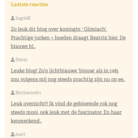
Laatste reacties
IngridK
Zo leuk dit blog over koningin ' Glimlach'.
Prachtige jurken + hoeden draagt Beatrix hier. De
blauwe bl..
Pieter
Leuke blog! Zo’n lichtblauwe ‘blouse’ als in 1981
zou volgens mij nog steeds prachtig zijn nu op ee..
Birchwood71
Leuk overzicht!! Ik vind de gebloemde rok nog
steeds mooi, ook leuk met de fascinator. En haar
kenmerkend..
mart