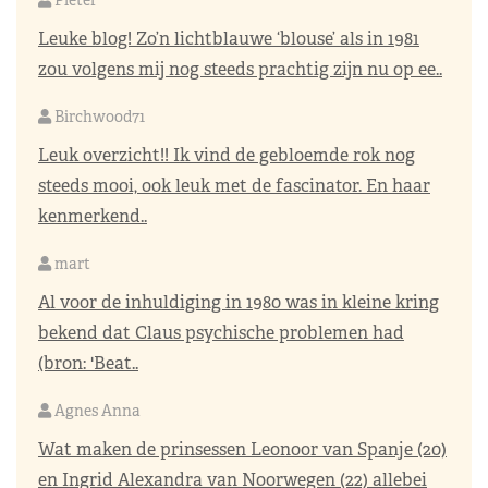
Leuke blog! Zo’n lichtblauwe ‘blouse’ als in 1981
zou volgens mij nog steeds prachtig zijn nu op ee..
Birchwood71
Leuk overzicht!! Ik vind de gebloemde rok nog
steeds mooi, ook leuk met de fascinator. En haar
kenmerkend..
mart
Al voor de inhuldiging in 1980 was in kleine kring
bekend dat Claus psychische problemen had
(bron: 'Beat..
Agnes Anna
Wat maken de prinsessen Leonoor van Spanje (20)
en Ingrid Alexandra van Noorwegen (22) allebei