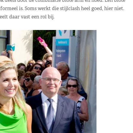
k deels door de combinatie blote arm en hoed. Een blote
 formeel is. Soms werkt die stijlclash heel goed, hier niet.
lt daar vast een rol bij.