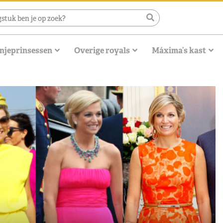
njeprinsessen
Overige royals
Máxima’s kast