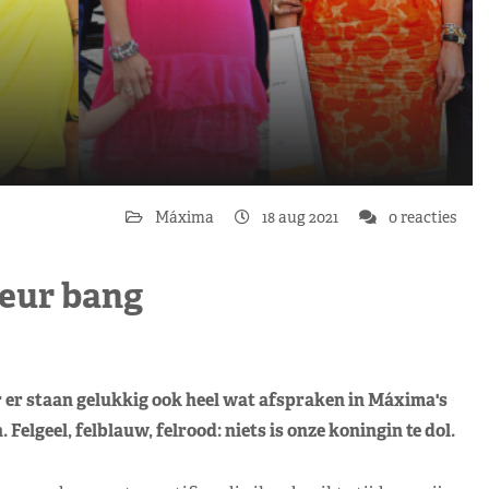
Máxima
18 aug 2021
0 reacties
leur bang
 er staan gelukkig ook heel wat afspraken in Máxima's
elgeel, felblauw, felrood: niets is onze koningin te dol.