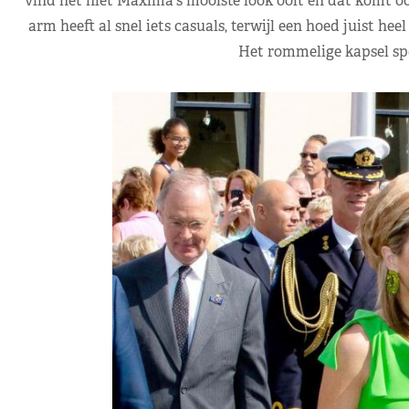
vind het niet Máxima's mooiste look ooit en dat komt oo
arm heeft al snel iets casuals, terwijl een hoed juist heel
Het rommelige kapsel spee